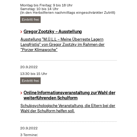
Montag bis Freitag: 9 bis 18 Uhr
Samstag: 10 bis 14 Uhr
(In den Herbstferien nachmittags eingeschränkter Zutritt)
Eintritt frei
Gregor Zootzky – Ausstellung
Ausstellung "M.Ü.L.L – Meine Überreste Lagern
Langfristig" von Gregor Zootzky im Rahmen der
"Porzer Klimawoche"
20.9.2022
13:30 bis 15 Uhr
Eintritt frei
Online Informationsveranstaltung zur Wahl der
weiterführenden Schulform
Schulpsychologische Veranstaltung, die Eltern bei der
Wahl der Schulform helfen soll.
20.9.2022
3 Termine: