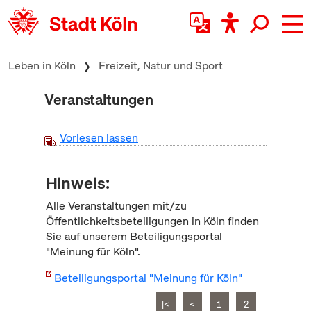
zum Inhalt springen
Leben in Köln
Freizeit, Natur und Sport
Veranstaltungen
Vorlesen lassen
Hinweis:
Alle Veranstaltungen mit/zu
Öffentlichkeitsbeteiligungen in Köln finden
Sie auf unserem Beteiligungsportal
"Meinung für Köln".
Beteiligungsportal "Meinung für Köln"
|<
<
1
2