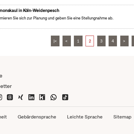
monskaul in Köln-Weidenpesch
rmieren Sie sich zur Planung und geben Sie eine Stellungnahme ab.
|<
<
1
2
3
4
>
e
etter
heit
Gebärdensprache
Leichte Sprache
Sitemap