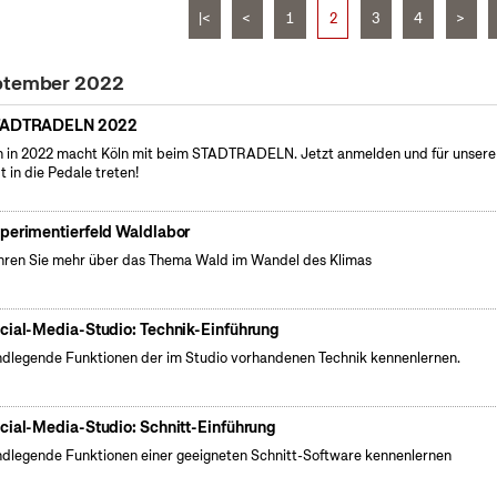
|<
<
1
2
3
4
>
eptember 2022
TADTRADELN 2022
 in 2022 macht Köln mit beim STADTRADELN. Jetzt anmelden und für unsere
t in die Pedale treten!
perimentierfeld Waldlabor
hren Sie mehr über das Thema Wald im Wandel des Klimas
cial-Media-Studio: Technik-Einführung
dlegende Funktionen der im Studio vorhandenen Technik kennenlernen.
cial-Media-Studio: Schnitt-Einführung
dlegende Funktionen einer geeigneten Schnitt-Software kennenlernen