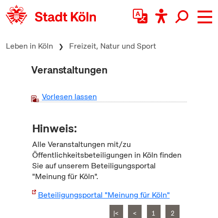
zum Inhalt springen
Leben in Köln
Freizeit, Natur und Sport
Veranstaltungen
Vorlesen lassen
Hinweis:
Alle Veranstaltungen mit/zu
Öffentlichkeitsbeteiligungen in Köln finden
Sie auf unserem Beteiligungsportal
"Meinung für Köln".
Beteiligungsportal "Meinung für Köln"
|<
<
1
2