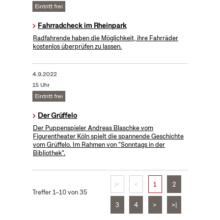
Eintritt frei
Fahrradcheck im Rheinpark
Radfahrende haben die Möglichkeit, ihre Fahrräder
kostenlos überprüfen zu lassen.
4.9.2022
15 Uhr
Eintritt frei
Der Grüffelo
Der Puppenspieler Andreas Blaschke vom
Figurentheater Köln spielt die spannende Geschichte
vom Grüffelo. Im Rahmen von "Sonntags in der
Bibliothek".
|<
<
1
2
Treffer 1–10 von 35
3
4
>
>|