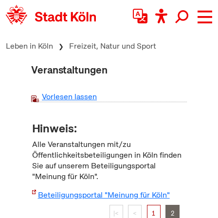
zum Inhalt springen
Leben in Köln
Freizeit, Natur und Sport
Veranstaltungen
Vorlesen lassen
Hinweis:
Alle Veranstaltungen mit/zu
Öffentlichkeitsbeteiligungen in Köln finden
Sie auf unserem Beteiligungsportal
"Meinung für Köln".
Beteiligungsportal "Meinung für Köln"
|<
<
1
2