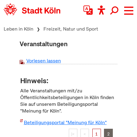
zum Inhalt springen
Leben in Köln
Freizeit, Natur und Sport
Veranstaltungen
Vorlesen lassen
Hinweis:
Alle Veranstaltungen mit/zu
Öffentlichkeitsbeteiligungen in Köln finden
Sie auf unserem Beteiligungsportal
"Meinung für Köln".
Beteiligungsportal "Meinung für Köln"
|<
<
1
2