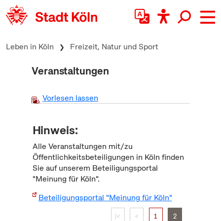
zum Inhalt springen
Leben in Köln
Freizeit, Natur und Sport
Veranstaltungen
Vorlesen lassen
Hinweis:
Alle Veranstaltungen mit/zu
Öffentlichkeitsbeteiligungen in Köln finden
Sie auf unserem Beteiligungsportal
"Meinung für Köln".
Beteiligungsportal "Meinung für Köln"
|<
<
1
2