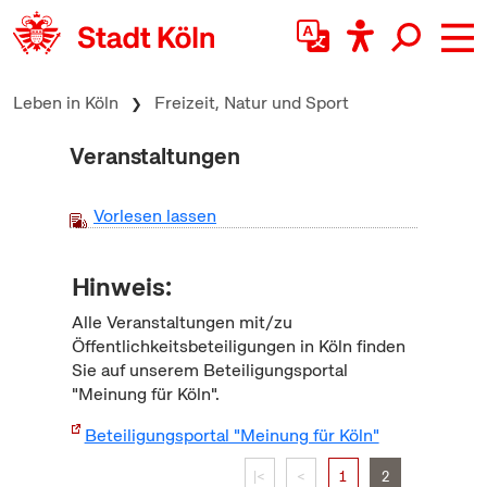
zum Inhalt springen
Leben in Köln
Freizeit, Natur und Sport
Veranstaltungen
Vorlesen lassen
Hinweis:
Alle Veranstaltungen mit/zu
Öffentlichkeitsbeteiligungen in Köln finden
Sie auf unserem Beteiligungsportal
"Meinung für Köln".
Beteiligungsportal "Meinung für Köln"
|<
<
1
2