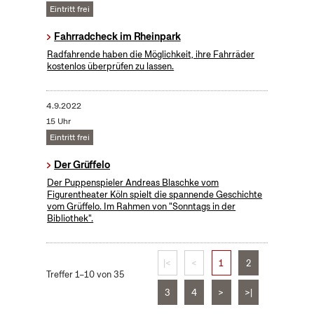
Eintritt frei
Fahrradcheck im Rheinpark
Radfahrende haben die Möglichkeit, ihre Fahrräder
kostenlos überprüfen zu lassen.
4.9.2022
15 Uhr
Eintritt frei
Der Grüffelo
Der Puppenspieler Andreas Blaschke vom
Figurentheater Köln spielt die spannende Geschichte
vom Grüffelo. Im Rahmen von "Sonntags in der
Bibliothek".
|<
<
1
2
Treffer 1–10 von 35
3
4
>
>|