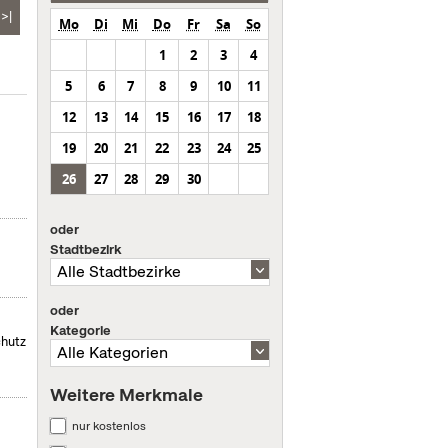
>|
Mo
Di
Mi
Do
Fr
Sa
So
1
2
3
4
5
6
7
8
9
10
11
12
13
14
15
16
17
18
19
20
21
22
23
24
25
26
27
28
29
30
oder
Stadtbezirk
oder
Kategorie
chutz
Weitere Merkmale
nur kostenlos