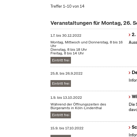
Treffer 1–10 von 14
Veranstaltungen für Montag, 26.
2.
1.7.
bis
30.12.2022
Montag, Mittwoch und Donnerstag, 8 bis 16
Auss
Uhr
Dienstag, 8 bis 18 Uhr
Freitag, 8 bis 14 Uhr
Eintritt frei
De
25.8.
bis
26.9.2022
Info
Eintritt frei
Wi
1.9.
bis
13.10.2022
Während der Öffnungszeiten des
Die 
Bürgeramts in Köln-Lindenthal
dav
Eintritt frei
Sc
15.9.
bis
17.10.2022
Info