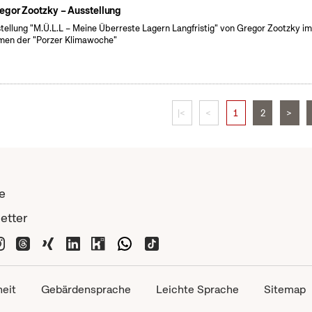
egor Zootzky – Ausstellung
tellung "M.Ü.L.L – Meine Überreste Lagern Langfristig" von Gregor Zootzky i
en der "Porzer Klimawoche"
|<
<
1
2
>
e
etter
heit
Gebärdensprache
Leichte Sprache
Sitemap