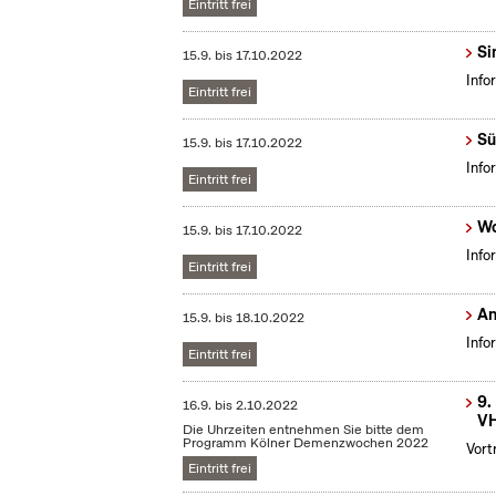
Eintritt frei
Si
15.9.
bis
17.10.2022
Info
Eintritt frei
Sü
15.9.
bis
17.10.2022
Info
Eintritt frei
Wo
15.9.
bis
17.10.2022
Info
Eintritt frei
An
15.9.
bis
18.10.2022
Info
Eintritt frei
9.
16.9.
bis
2.10.2022
VH
Die Uhrzeiten entnehmen Sie bitte dem
Programm Kölner Demenzwochen 2022
Vort
Eintritt frei