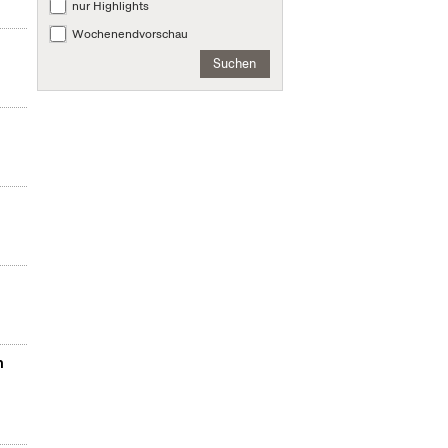
nur Highlights
Wochenendvorschau
Suchen
m