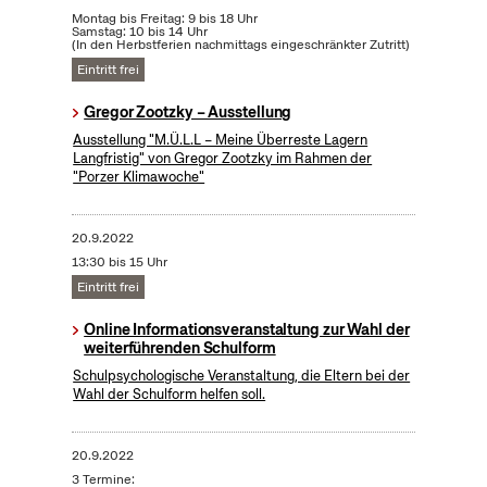
Montag bis Freitag: 9 bis 18 Uhr
Samstag: 10 bis 14 Uhr
(In den Herbstferien nachmittags eingeschränkter Zutritt)
Eintritt frei
Gregor Zootzky – Ausstellung
Ausstellung "M.Ü.L.L – Meine Überreste Lagern
Langfristig" von Gregor Zootzky im Rahmen der
"Porzer Klimawoche"
20.9.2022
13:30 bis 15 Uhr
Eintritt frei
Online Informationsveranstaltung zur Wahl der
weiterführenden Schulform
Schulpsychologische Veranstaltung, die Eltern bei der
Wahl der Schulform helfen soll.
20.9.2022
3 Termine: