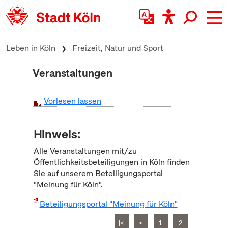
zum Inhalt springen
Leben in Köln
Freizeit, Natur und Sport
Veranstaltungen
Vorlesen lassen
Hinweis:
Alle Veranstaltungen mit/zu
Öffentlichkeitsbeteiligungen in Köln finden
Sie auf unserem Beteiligungsportal
"Meinung für Köln".
Beteiligungsportal "Meinung für Köln"
|<
<
1
2