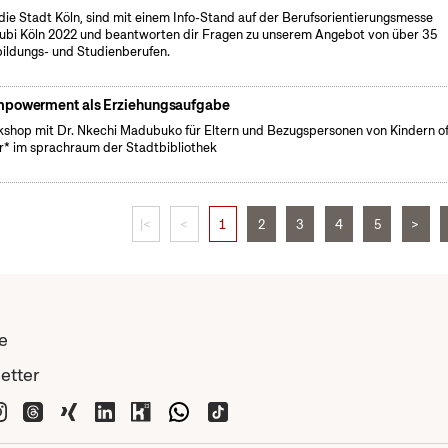
 die Stadt Köln, sind mit einem Info-Stand auf der Berufsorientierungsmesse
ubi Köln 2022 und beantworten dir Fragen zu unserem Angebot von über 35
ildungs- und Studienberufen.
powerment als Erziehungsaufgabe
shop mit Dr. Nkechi Madubuko für Eltern und Bezugspersonen von Kindern o
r* im sprachraum der Stadtbibliothek
|<
<
1
2
3
4
5
>
e
etter