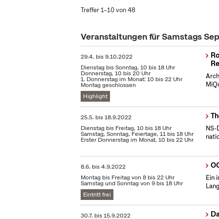
Treffer 1–10 von 48
Veranstaltungen für Samstags S
Ro
29.4.
bis
9.10.2022
Re
Dienstag bis Sonntag, 10 bis 18 Uhr
Donnerstag, 10 bis 20 Uhr
Arch
1. Donnerstag im Monat: 10 bis 22 Uhr
MiQu
Montag geschlossen
Highlight
Th
25.5.
bis
18.9.2022
Dienstag bis Freitag, 10 bis 18 Uhr
NS-D
Samstag, Sonntag, Feiertage, 11 bis 18 Uhr
nati
Erster Donnerstag im Monat, 10 bis 22 Uhr
OC
8.6.
bis
4.9.2022
Montag bis Freitag von 8 bis 22 Uhr
Ein 
Samstag und Sonntag von 9 bis 18 Uhr
Lang
Eintritt frei
Da
30.7.
bis
15.9.2022