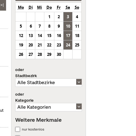
>|
Mo
Di
Mi
Do
Fr
Sa
So
1
2
3
4
5
6
7
8
9
10
11
12
13
14
15
16
17
18
19
20
21
22
23
24
25
26
27
28
29
30
oder
Stadtbezirk
oder
Kategorie
mut
Weitere Merkmale
nur kostenlos