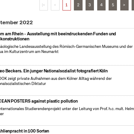
|<
<
1
2
3
4
5
>
eptember 2022
m am Rhein - Ausstellung mit beeindruckenden Funden und
konstruktionen
äologische Landesausstellung des Römisch-Germanischen Museums und der
a im Kulturzentrum am Neumarkt
eo Beckers. Ein junger Nationalsozialist fotografiert Köln
OK zeigt private Aufnahmen aus dem Kölner Alltag während der
onalsozialistischen Diktatur
EAN POSTERS against plastic pollution
internationales Studierendenprojekt unter der Leitung von Prof. h.c. mult. Hel
er
hlienpracht in 100 Sorten