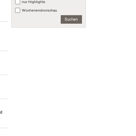
nur Highlights
Wochenendvorschau
Suchen
s
ld