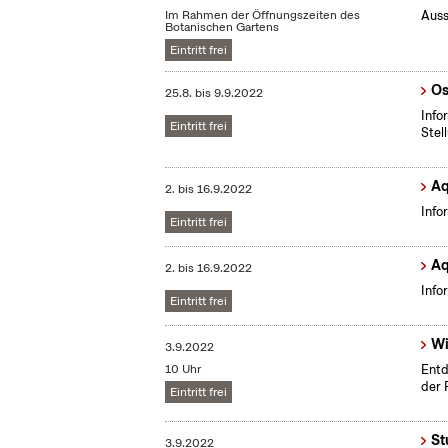
Im Rahmen der Öffnungszeiten des
Auss
Botanischen Gartens
Eintritt frei
Os
25.8.
bis
9.9.2022
Info
Eintritt frei
Stel
Aq
2.
bis
16.9.2022
Info
Eintritt frei
Aq
2.
bis
16.9.2022
Info
Eintritt frei
Wi
3.9.2022
10 Uhr
Entd
der 
Eintritt frei
St
3.9.2022