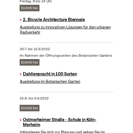
Freitag, 8 bis 14 Uhr
Eintritt frei
2. Bicycle Architecture Biennale
Ausstellung zu innovativen Lösungen für den urbanen
Radverkehr
30.7.
bis
15.9.2022
Im Rahmen der Öffnungszeiten des Botanischen Gartens
Eintritt frei
Dahlienpracht in 100 Sorten
Ausstellung im Botanischen Garten
25.8.
bis
9.9.2022
Eintritt frei
Ostmerheimer Straße - Schule in Köln-
Merheim
Informieren Sie sich zur Planung und geben Sie im