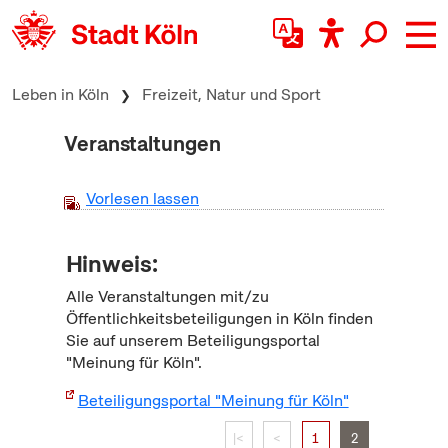
zum Inhalt springen
Leben in Köln
Freizeit, Natur und Sport
Veranstaltungen
Vorlesen lassen
Hinweis:
Alle Veranstaltungen mit/zu
Öffentlichkeitsbeteiligungen in Köln finden
Sie auf unserem Beteiligungsportal
"Meinung für Köln".
Beteiligungsportal "Meinung für Köln"
|<
<
1
2