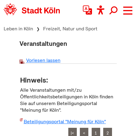
zum Inhalt springen
Leben in Köln
Freizeit, Natur und Sport
Veranstaltungen
Vorlesen lassen
Hinweis:
Alle Veranstaltungen mit/zu
Öffentlichkeitsbeteiligungen in Köln finden
Sie auf unserem Beteiligungsportal
"Meinung für Köln".
Beteiligungsportal "Meinung für Köln"
|<
<
1
2