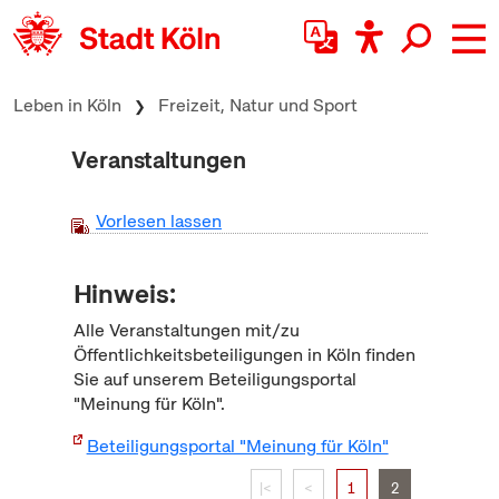
zum Inhalt springen
Leben in Köln
Freizeit, Natur und Sport
Veranstaltungen
Vorlesen lassen
Hinweis:
Alle Veranstaltungen mit/zu
Öffentlichkeitsbeteiligungen in Köln finden
Sie auf unserem Beteiligungsportal
"Meinung für Köln".
Beteiligungsportal "Meinung für Köln"
|<
<
1
2