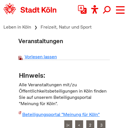
zum Inhalt springen
Leben in Köln
Freizeit, Natur und Sport
Veranstaltungen
Vorlesen lassen
Hinweis:
Alle Veranstaltungen mit/zu
Öffentlichkeitsbeteiligungen in Köln finden
Sie auf unserem Beteiligungsportal
"Meinung für Köln".
Beteiligungsportal "Meinung für Köln"
|<
<
2
3