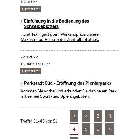
16:30 Uhr
Eintritt frei
Einführung in die Bedienung des
Schneideplotters
...und Textil gestalten! Workshop aus unserer
Makerspace-Reihe in der Zentralbibliothek.
22.9.2022
15 Uhr bis 20 Uhr
Eintritt frei
Parkstadt Süd - Eröffnung des Pionierparks
Kommen Sie vorbei und erkunden Sie den neuen Park
mit seinen Sport- und Spielangeboten.
|<
<
2
3
Treffer 31–40 von 51
4
5
6
>