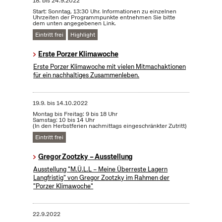
18.
bis
24.9.2022
Start: Sonntag, 13:30 Uhr. Informationen zu einzelnen
Uhrzeiten der Programmpunkte entnehmen Sie bitte
dem unten angegebenen Link.
Eintritt frei
Highlight
Erste Porzer Klimawoche
Erste Porzer Klimawoche mit vielen Mitmachaktionen
für ein nachhaltiges Zusammenleben.
19.9.
bis
14.10.2022
Montag bis Freitag: 9 bis 18 Uhr
Samstag: 10 bis 14 Uhr
(In den Herbstferien nachmittags eingeschränkter Zutritt)
Eintritt frei
Gregor Zootzky – Ausstellung
Ausstellung "M.Ü.L.L – Meine Überreste Lagern
Langfristig" von Gregor Zootzky im Rahmen der
"Porzer Klimawoche"
22.9.2022