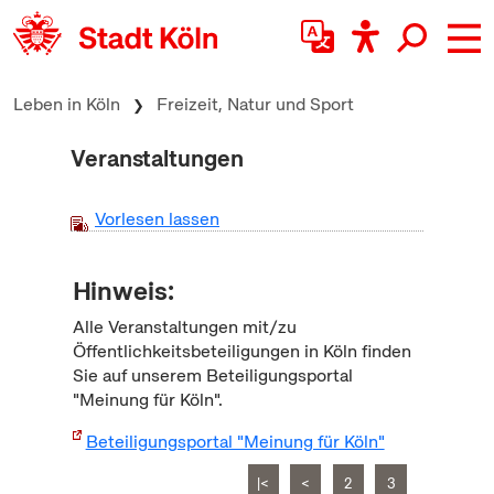
zum Inhalt springen
Leben in Köln
Freizeit, Natur und Sport
Veranstaltungen
Vorlesen lassen
Hinweis:
Alle Veranstaltungen mit/zu
Öffentlichkeitsbeteiligungen in Köln finden
Sie auf unserem Beteiligungsportal
"Meinung für Köln".
Beteiligungsportal "Meinung für Köln"
|<
<
2
3