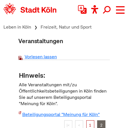
zum Inhalt springen
Leben in Köln
Freizeit, Natur und Sport
Veranstaltungen
Vorlesen lassen
Hinweis:
Alle Veranstaltungen mit/zu
Öffentlichkeitsbeteiligungen in Köln finden
Sie auf unserem Beteiligungsportal
"Meinung für Köln".
Beteiligungsportal "Meinung für Köln"
|<
<
1
2