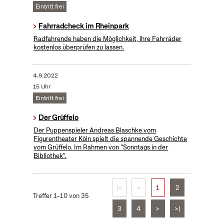
Eintritt frei
Fahrradcheck im Rheinpark
Radfahrende haben die Möglichkeit, ihre Fahrräder
kostenlos überprüfen zu lassen.
4.9.2022
15 Uhr
Eintritt frei
Der Grüffelo
Der Puppenspieler Andreas Blaschke vom
Figurentheater Köln spielt die spannende Geschichte
vom Grüffelo. Im Rahmen von "Sonntags in der
Bibliothek".
|<
<
1
2
Treffer 1–10 von 35
3
4
>
>|