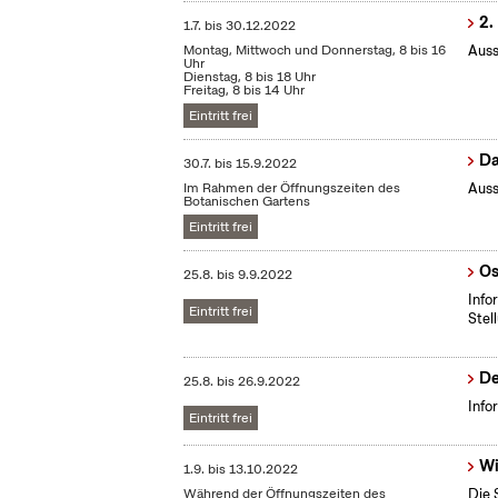
2.
1.7.
bis
30.12.2022
Montag, Mittwoch und Donnerstag, 8 bis 16
Auss
Uhr
Dienstag, 8 bis 18 Uhr
Freitag, 8 bis 14 Uhr
Eintritt frei
Da
30.7.
bis
15.9.2022
Im Rahmen der Öffnungszeiten des
Auss
Botanischen Gartens
Eintritt frei
Os
25.8.
bis
9.9.2022
Info
Eintritt frei
Stel
De
25.8.
bis
26.9.2022
Info
Eintritt frei
Wi
1.9.
bis
13.10.2022
Während der Öffnungszeiten des
Die 