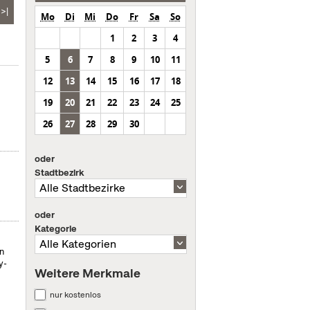
>|
Mo
Di
Mi
Do
Fr
Sa
So
1
2
3
4
5
6
7
8
9
10
11
12
13
14
15
16
17
18
19
20
21
22
23
24
25
26
27
28
29
30
oder
Stadtbezirk
oder
Kategorie
on
y-
Weitere Merkmale
nur kostenlos