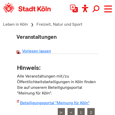
zum Inhalt springen
Leben in Köln
Freizeit, Natur und Sport
Veranstaltungen
Vorlesen lassen
Hinweis:
Alle Veranstaltungen mit/zu
Öffentlichkeitsbeteiligungen in Köln finden
Sie auf unserem Beteiligungsportal
"Meinung für Köln".
Beteiligungsportal "Meinung für Köln"
|<
<
1
2