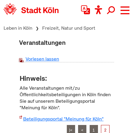
zum Inhalt springen
Leben in Köln
Freizeit, Natur und Sport
Veranstaltungen
Vorlesen lassen
Hinweis:
Alle Veranstaltungen mit/zu
Öffentlichkeitsbeteiligungen in Köln finden
Sie auf unserem Beteiligungsportal
"Meinung für Köln".
Beteiligungsportal "Meinung für Köln"
|<
<
1
2