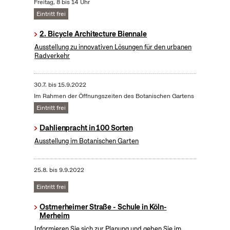
Freitag, 8 bis 14 Uhr
Eintritt frei
2. Bicycle Architecture Biennale
Ausstellung zu innovativen Lösungen für den urbanen
Radverkehr
30.7.
bis
15.9.2022
Im Rahmen der Öffnungszeiten des Botanischen Gartens
Eintritt frei
Dahlienpracht in 100 Sorten
Ausstellung im Botanischen Garten
25.8.
bis
9.9.2022
Eintritt frei
Ostmerheimer Straße - Schule in Köln-
Merheim
Informieren Sie sich zur Planung und geben Sie im