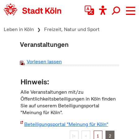
zum Inhalt springen
Leben in Köln
Freizeit, Natur und Sport
Veranstaltungen
Vorlesen lassen
Hinweis:
Alle Veranstaltungen mit/zu
Öffentlichkeitsbeteiligungen in Köln finden
Sie auf unserem Beteiligungsportal
"Meinung für Köln".
Beteiligungsportal "Meinung für Köln"
|<
<
1
2