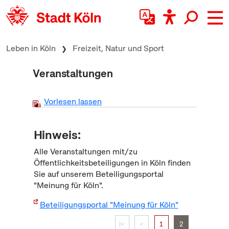
zum Inhalt springen
Leben in Köln
Freizeit, Natur und Sport
Veranstaltungen
Vorlesen lassen
Hinweis:
Alle Veranstaltungen mit/zu
Öffentlichkeitsbeteiligungen in Köln finden
Sie auf unserem Beteiligungsportal
"Meinung für Köln".
Beteiligungsportal "Meinung für Köln"
|<
<
1
2