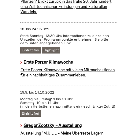
Pflanzen" blickt zurück in das frühe 20. Jahrhundert,
eine Zeit technischer Erfindungen und kulturellen
Wandels.
18.
bis
24.9.2022
Start: Sonntag, 13:30 Uhr. Informationen zu einzelnen
Uhrzeiten der Programmpunkte entnehmen Sie bitte
dem unten angegebenen Link.
Eintritt frei
Highlight
Erste Porzer Klimawoche
Erste Porzer Klimawoche mit vielen Mitmachaktionen
für ein nachhaltiges Zusammenleben.
19.9.
bis
14.10.2022
Montag bis Freitag: 9 bis 18 Uhr
Samstag: 10 bis 14 Uhr
(In den Herbstferien nachmittags eingeschränkter Zutritt)
Eintritt frei
Gregor Zootzky – Ausstellung
Ausstellung "M.Ü.L.L – Meine Überreste Lagern