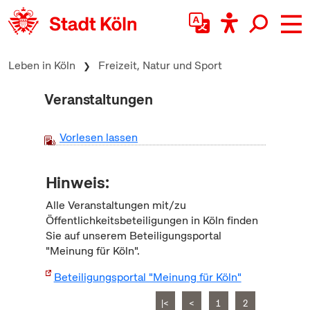
zum Inhalt springen
Leben in Köln
Freizeit, Natur und Sport
Veranstaltungen
Vorlesen lassen
Hinweis:
Alle Veranstaltungen mit/zu
Öffentlichkeitsbeteiligungen in Köln finden
Sie auf unserem Beteiligungsportal
"Meinung für Köln".
Beteiligungsportal "Meinung für Köln"
|<
<
1
2