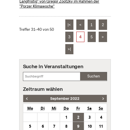
Langfristig" von Gregor Zootzky im Rahmen der
"Porzer Klimawoche"
|<
<
1
2
Treffer 31–40 von 50
3
4
5
>
>|
Suche in Veranstaltungen
Suchen
Zeitraum wählen
September 2022
Mo
Di
Mi
Do
Fr
Sa
So
1
2
3
4
5
6
7
8
9
10
11