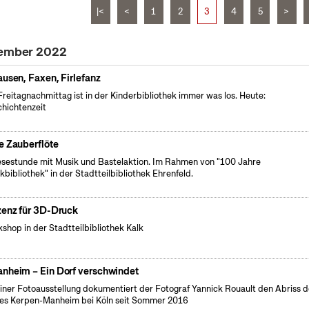
|<
<
1
2
3
4
5
>
tember 2022
ausen, Faxen, Firlefanz
reitagnachmittag ist in der Kinderbibliothek immer was los. Heute:
hichtenzeit
e Zauberflöte
esestunde mit Musik und Bastelaktion. Im Rahmen von "100 Jahre
kbibliothek" in der Stadtteilbibliothek Ehrenfeld.
zenz für 3D-Druck
shop in der Stadtteilbibliothek Kalk
nheim – Ein Dorf verschwindet
einer Fotoausstellung dokumentiert der Fotograf Yannick Rouault den Abriss 
es Kerpen-Manheim bei Köln seit Sommer 2016