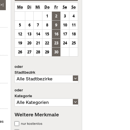
>|
Mo
Di
Mi
Do
Fr
Sa
So
1
2
3
4
5
6
7
8
9
10
11
12
13
14
15
16
17
18
19
20
21
22
23
24
25
26
27
28
29
30
oder
Stadtbezirk
oder
Kategorie
Weitere Merkmale
des
nur kostenlos