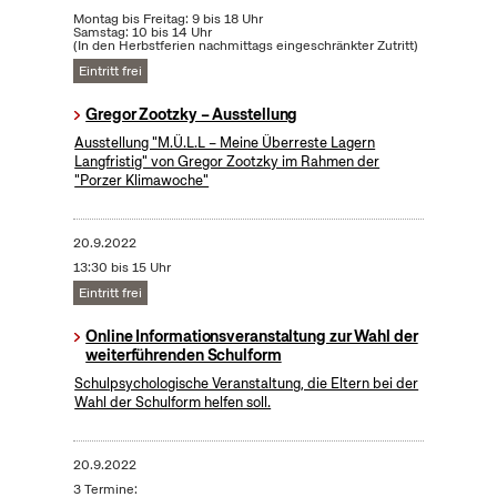
Montag bis Freitag: 9 bis 18 Uhr
Samstag: 10 bis 14 Uhr
(In den Herbstferien nachmittags eingeschränkter Zutritt)
Eintritt frei
Gregor Zootzky – Ausstellung
Ausstellung "M.Ü.L.L – Meine Überreste Lagern
Langfristig" von Gregor Zootzky im Rahmen der
"Porzer Klimawoche"
20.9.2022
13:30 bis 15 Uhr
Eintritt frei
Online Informationsveranstaltung zur Wahl der
weiterführenden Schulform
Schulpsychologische Veranstaltung, die Eltern bei der
Wahl der Schulform helfen soll.
20.9.2022
3 Termine: