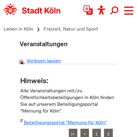
zum Inhalt springen
Leben in Köln
Freizeit, Natur und Sport
Veranstaltungen
Vorlesen lassen
Hinweis:
Alle Veranstaltungen mit/zu
Öffentlichkeitsbeteiligungen in Köln finden
Sie auf unserem Beteiligungsportal
"Meinung für Köln".
Beteiligungsportal "Meinung für Köln"
|<
<
1
2