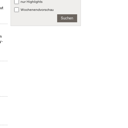
nur Highlights
mut
Wochenendvorschau
Suchen
on
y-