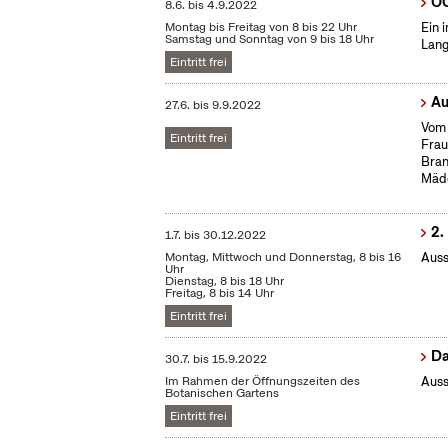
OC
8.6.
bis
4.9.2022
Montag bis Freitag von 8 bis 22 Uhr
Ein 
Samstag und Sonntag von 9 bis 18 Uhr
Lang
Eintritt frei
Au
27.6.
bis
9.9.2022
Vom 
Eintritt frei
Frau
Bran
Mäd
2.
1.7.
bis
30.12.2022
Montag, Mittwoch und Donnerstag, 8 bis 16
Auss
Uhr
Dienstag, 8 bis 18 Uhr
Freitag, 8 bis 14 Uhr
Eintritt frei
Da
30.7.
bis
15.9.2022
Im Rahmen der Öffnungszeiten des
Auss
Botanischen Gartens
Eintritt frei