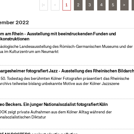
|<
<
1
2
3
4
5
>
tember 2022
m am Rhein - Ausstellung mit beeindruckenden Funden und
konstruktionen
äologische Landesausstellung des Römisch-Germanischen Museums und der
a im Kulturzentrum am Neumarkt
argesheimer fotografiert Jazz - Ausstellung des Rheinischen Bildarch
50. Todestag des berühmten Kölner Fotografen präsentiert das Rheinische
archivs teilweise bislang unbekannte Motive aus der Kölner Jazzszene
eo Beckers. Ein junger Nationalsozialist fotografiert Köln
OK zeigt private Aufnahmen aus dem Kölner Alltag während der
onalsozialistischen Diktatur