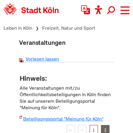
zum Inhalt springen
Leben in Köln
Freizeit, Natur und Sport
Veranstaltungen
Vorlesen lassen
Hinweis:
Alle Veranstaltungen mit/zu
Öffentlichkeitsbeteiligungen in Köln finden
Sie auf unserem Beteiligungsportal
"Meinung für Köln".
Beteiligungsportal "Meinung für Köln"
|<
<
1
2