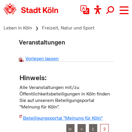
zum Inhalt springen
Leben in Köln
Freizeit, Natur und Sport
Veranstaltungen
Vorlesen lassen
Hinweis:
Alle Veranstaltungen mit/zu
Öffentlichkeitsbeteiligungen in Köln finden
Sie auf unserem Beteiligungsportal
"Meinung für Köln".
Beteiligungsportal "Meinung für Köln"
|<
<
1
2