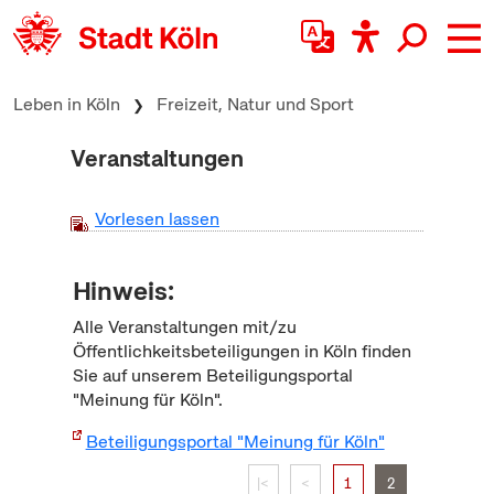
zum Inhalt springen
Leben in Köln
Freizeit, Natur und Sport
Veranstaltungen
Vorlesen lassen
Hinweis:
Alle Veranstaltungen mit/zu
Öffentlichkeitsbeteiligungen in Köln finden
Sie auf unserem Beteiligungsportal
"Meinung für Köln".
Beteiligungsportal "Meinung für Köln"
|<
<
1
2