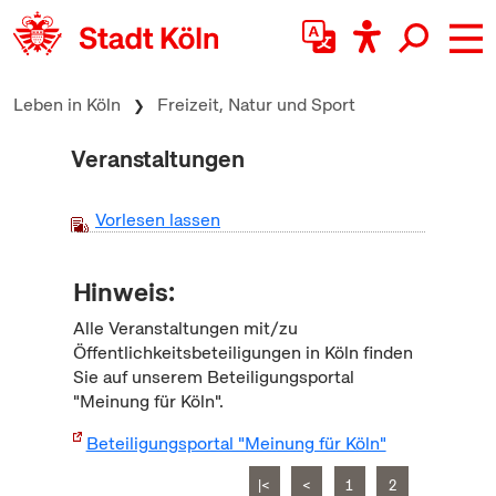
zum Inhalt springen
Leben in Köln
Freizeit, Natur und Sport
Veranstaltungen
Vorlesen lassen
Hinweis:
Alle Veranstaltungen mit/zu
Öffentlichkeitsbeteiligungen in Köln finden
Sie auf unserem Beteiligungsportal
"Meinung für Köln".
Beteiligungsportal "Meinung für Köln"
|<
<
1
2