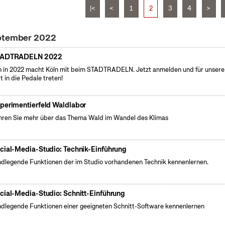
|<
<
1
2
3
4
>
eptember 2022
TADTRADELN 2022
 in 2022 macht Köln mit beim STADTRADELN. Jetzt anmelden und für unsere
t in die Pedale treten!
perimentierfeld Waldlabor
hren Sie mehr über das Thema Wald im Wandel des Klimas
cial-Media-Studio: Technik-Einführung
dlegende Funktionen der im Studio vorhandenen Technik kennenlernen.
cial-Media-Studio: Schnitt-Einführung
dlegende Funktionen einer geeigneten Schnitt-Software kennenlernen