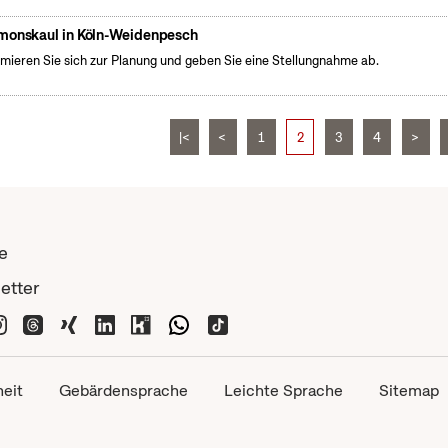
monskaul in Köln-Weidenpesch
rmieren Sie sich zur Planung und geben Sie eine Stellungnahme ab.
|<
<
1
2
3
4
>
e
etter
heit
Gebärdensprache
Leichte Sprache
Sitemap