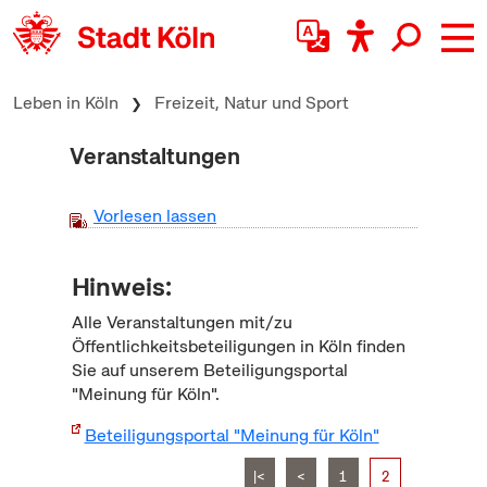
zum Inhalt springen
Leben in Köln
Freizeit, Natur und Sport
Veranstaltungen
Vorlesen lassen
Hinweis:
Alle Veranstaltungen mit/zu
Öffentlichkeitsbeteiligungen in Köln finden
Sie auf unserem Beteiligungsportal
"Meinung für Köln".
Beteiligungsportal "Meinung für Köln"
|<
<
1
2