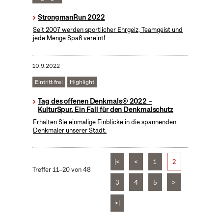
StrongmanRun 2022
Seit 2007 werden sportlicher Ehrgeiz, Teamgeist und
jede Menge Spaß vereint!
10.9.2022
Eintritt frei
Highlight
Tag des offenen Denkmals® 2022 –
KulturSpur. Ein Fall für den Denkmalschutz
Erhalten Sie einmalige Einblicke in die spannenden
Denkmäler unserer Stadt.
|<
<
1
2
Treffer 11–20 von 48
3
4
5
>
>|