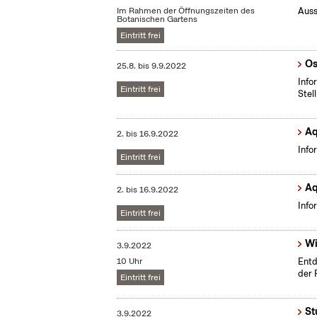
Im Rahmen der Öffnungszeiten des
Auss
Botanischen Gartens
Eintritt frei
Os
25.8.
bis
9.9.2022
Info
Eintritt frei
Stel
Aq
2.
bis
16.9.2022
Info
Eintritt frei
Aq
2.
bis
16.9.2022
Info
Eintritt frei
Wi
3.9.2022
10 Uhr
Entd
der 
Eintritt frei
St
3.9.2022