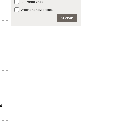
nur Highlights
Wochenendvorschau
Suchen
s
ld