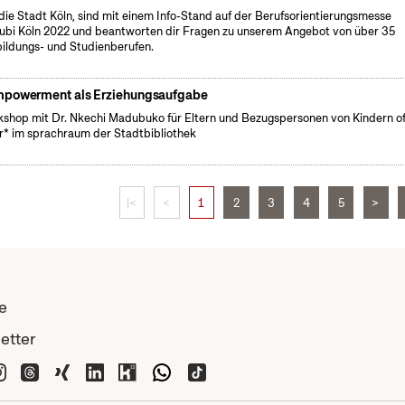
 die Stadt Köln, sind mit einem Info-Stand auf der Berufsorientierungsmesse
ubi Köln 2022 und beantworten dir Fragen zu unserem Angebot von über 35
ildungs- und Studienberufen.
powerment als Erziehungsaufgabe
shop mit Dr. Nkechi Madubuko für Eltern und Bezugspersonen von Kindern o
r* im sprachraum der Stadtbibliothek
|<
<
1
2
3
4
5
>
e
etter