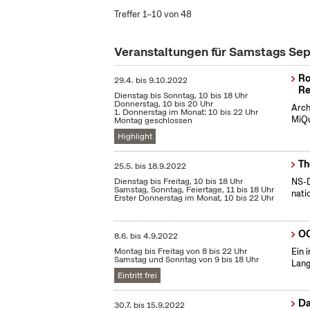
Treffer 1–10 von 48
Veranstaltungen für Samstags S
Ro
29.4.
bis
9.10.2022
Re
Dienstag bis Sonntag, 10 bis 18 Uhr
Donnerstag, 10 bis 20 Uhr
Arch
1. Donnerstag im Monat: 10 bis 22 Uhr
MiQu
Montag geschlossen
Highlight
Th
25.5.
bis
18.9.2022
Dienstag bis Freitag, 10 bis 18 Uhr
NS-D
Samstag, Sonntag, Feiertage, 11 bis 18 Uhr
nati
Erster Donnerstag im Monat, 10 bis 22 Uhr
OC
8.6.
bis
4.9.2022
Montag bis Freitag von 8 bis 22 Uhr
Ein 
Samstag und Sonntag von 9 bis 18 Uhr
Lang
Eintritt frei
Da
30.7.
bis
15.9.2022