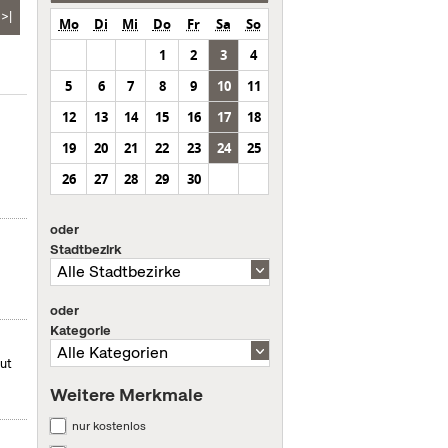
>|
Mo
Di
Mi
Do
Fr
Sa
So
1
2
3
4
5
6
7
8
9
10
11
12
13
14
15
16
17
18
19
20
21
22
23
24
25
26
27
28
29
30
oder
Stadtbezirk
oder
Kategorie
mut
Weitere Merkmale
nur kostenlos