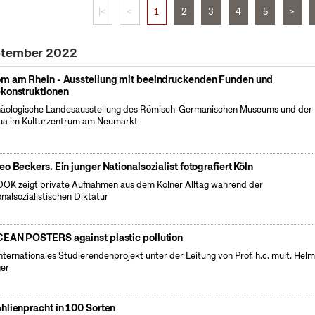
|<
<
1
2
3
4
5
>
eptember 2022
m am Rhein - Ausstellung mit beeindruckenden Funden und
konstruktionen
äologische Landesausstellung des Römisch-Germanischen Museums und der
a im Kulturzentrum am Neumarkt
eo Beckers. Ein junger Nationalsozialist fotografiert Köln
OK zeigt private Aufnahmen aus dem Kölner Alltag während der
onalsozialistischen Diktatur
EAN POSTERS against plastic pollution
internationales Studierendenprojekt unter der Leitung von Prof. h.c. mult. Hel
er
hlienpracht in 100 Sorten