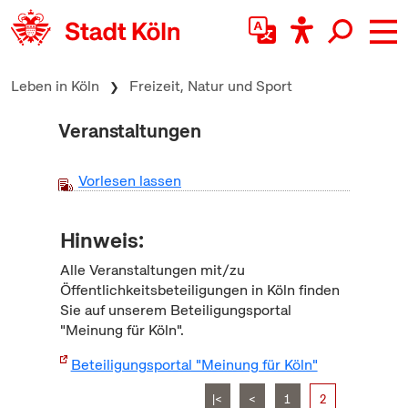
zum Inhalt springen
Leben in Köln
Freizeit, Natur und Sport
Veranstaltungen
Vorlesen lassen
Hinweis:
Alle Veranstaltungen mit/zu
Öffentlichkeitsbeteiligungen in Köln finden
Sie auf unserem Beteiligungsportal
"Meinung für Köln".
Beteiligungsportal "Meinung für Köln"
|<
<
1
2