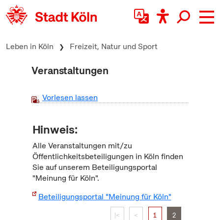
zum Inhalt springen
Leben in Köln
Freizeit, Natur und Sport
Veranstaltungen
Vorlesen lassen
Hinweis:
Alle Veranstaltungen mit/zu
Öffentlichkeitsbeteiligungen in Köln finden
Sie auf unserem Beteiligungsportal
"Meinung für Köln".
Beteiligungsportal "Meinung für Köln"
|<
<
1
2