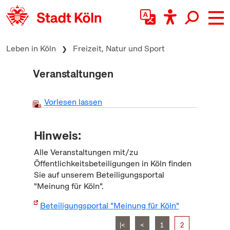
zum Inhalt springen
Leben in Köln
Freizeit, Natur und Sport
Veranstaltungen
Vorlesen lassen
Hinweis:
Alle Veranstaltungen mit/zu
Öffentlichkeitsbeteiligungen in Köln finden
Sie auf unserem Beteiligungsportal
"Meinung für Köln".
Beteiligungsportal "Meinung für Köln"
|<
<
1
2