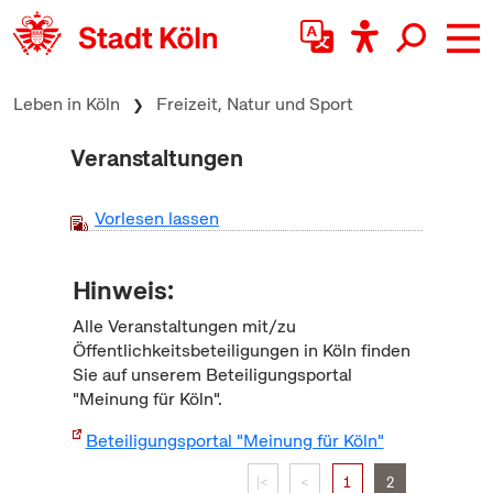
zum Inhalt springen
Leben in Köln
Freizeit, Natur und Sport
Veranstaltungen
Vorlesen lassen
Hinweis:
Alle Veranstaltungen mit/zu
Öffentlichkeitsbeteiligungen in Köln finden
Sie auf unserem Beteiligungsportal
"Meinung für Köln".
Beteiligungsportal "Meinung für Köln"
|<
<
1
2