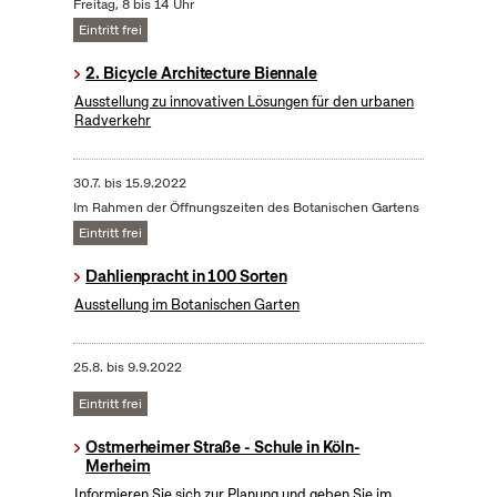
Freitag, 8 bis 14 Uhr
Eintritt frei
2. Bicycle Architecture Biennale
Ausstellung zu innovativen Lösungen für den urbanen
Radverkehr
30.7.
bis
15.9.2022
Im Rahmen der Öffnungszeiten des Botanischen Gartens
Eintritt frei
Dahlienpracht in 100 Sorten
Ausstellung im Botanischen Garten
25.8.
bis
9.9.2022
Eintritt frei
Ostmerheimer Straße - Schule in Köln-
Merheim
Informieren Sie sich zur Planung und geben Sie im