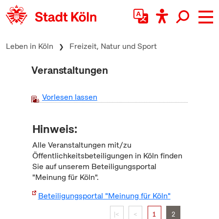
zum Inhalt springen
Leben in Köln
Freizeit, Natur und Sport
Veranstaltungen
Vorlesen lassen
Hinweis:
Alle Veranstaltungen mit/zu
Öffentlichkeitsbeteiligungen in Köln finden
Sie auf unserem Beteiligungsportal
"Meinung für Köln".
Beteiligungsportal "Meinung für Köln"
|<
<
1
2