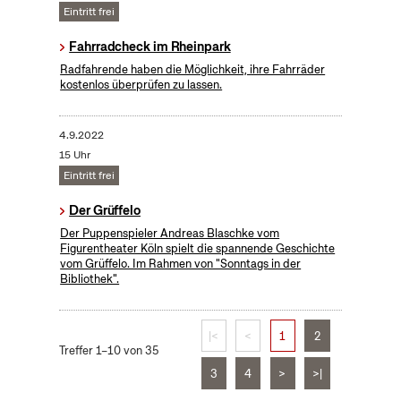
Eintritt frei
Fahrradcheck im Rheinpark
Radfahrende haben die Möglichkeit, ihre Fahrräder
kostenlos überprüfen zu lassen.
4.9.2022
15 Uhr
Eintritt frei
Der Grüffelo
Der Puppenspieler Andreas Blaschke vom
Figurentheater Köln spielt die spannende Geschichte
vom Grüffelo. Im Rahmen von "Sonntags in der
Bibliothek".
|<
<
1
2
Treffer 1–10 von 35
3
4
>
>|