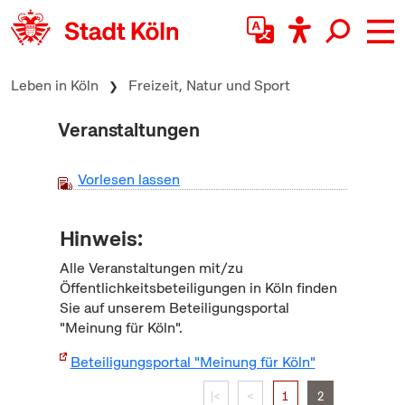
zum Inhalt springen
Leben in Köln
Freizeit, Natur und Sport
Veranstaltungen
Vorlesen lassen
Hinweis:
Alle Veranstaltungen mit/zu
Öffentlichkeitsbeteiligungen in Köln finden
Sie auf unserem Beteiligungsportal
"Meinung für Köln".
Beteiligungsportal "Meinung für Köln"
|<
<
1
2