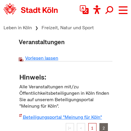
zum Inhalt springen
Leben in Köln
Freizeit, Natur und Sport
Veranstaltungen
Vorlesen lassen
Hinweis:
Alle Veranstaltungen mit/zu
Öffentlichkeitsbeteiligungen in Köln finden
Sie auf unserem Beteiligungsportal
"Meinung für Köln".
Beteiligungsportal "Meinung für Köln"
|<
<
1
2