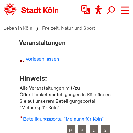
zum Inhalt springen
Leben in Köln
Freizeit, Natur und Sport
Veranstaltungen
Vorlesen lassen
Hinweis:
Alle Veranstaltungen mit/zu
Öffentlichkeitsbeteiligungen in Köln finden
Sie auf unserem Beteiligungsportal
"Meinung für Köln".
Beteiligungsportal "Meinung für Köln"
|<
<
1
2