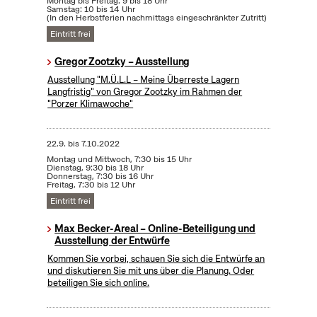
Montag bis Freitag: 9 bis 18 Uhr
Samstag: 10 bis 14 Uhr
(In den Herbstferien nachmittags eingeschränkter Zutritt)
Eintritt frei
Gregor Zootzky – Ausstellung
Ausstellung "M.Ü.L.L – Meine Überreste Lagern
Langfristig" von Gregor Zootzky im Rahmen der
"Porzer Klimawoche"
22.9.
bis
7.10.2022
Montag und Mittwoch, 7:30 bis 15 Uhr
Dienstag, 9:30 bis 18 Uhr
Donnerstag, 7:30 bis 16 Uhr
Freitag, 7:30 bis 12 Uhr
Eintritt frei
Max Becker-Areal – Online-Beteiligung und
Ausstellung der Entwürfe
Kommen Sie vorbei, schauen Sie sich die Entwürfe an
und diskutieren Sie mit uns über die Planung. Oder
beteiligen Sie sich online.