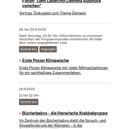
Forum "Dem Leben mit Demenz Ausdruck
verleihen"
Vortrag, Diskussion zum Thema Demenz
18.
bis
24.9.2022
Start: Sonntag, 13:30 Uhr. Informationen zu einzelnen
Uhrzeiten der Programmpunkte entnehmen Sie bitte
dem unten angegebenen Link.
Eintritt frei
Highlight
Erste Porzer Klimawoche
Erste Porzer Klimawoche mit vielen Mitmachaktionen
für ein nachhaltiges Zusammenleben.
19.9.2022
11 bis 12 Uhr
Eintritt frei
Bücherbabys - die literarische Krabbelgruppe
Im Zentrum der Bücherbabys steht die Sprach- und
Sinnesförderung der Kleinsten – in der