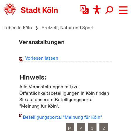
zum Inhalt springen
Leben in Köln
Freizeit, Natur und Sport
Veranstaltungen
Vorlesen lassen
Hinweis:
Alle Veranstaltungen mit/zu
Öffentlichkeitsbeteiligungen in Köln finden
Sie auf unserem Beteiligungsportal
"Meinung für Köln".
Beteiligungsportal "Meinung für Köln"
|<
<
1
2