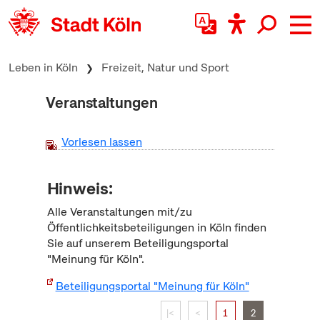
zum Inhalt springen
Leben in Köln
Freizeit, Natur und Sport
Veranstaltungen
Vorlesen lassen
Hinweis:
Alle Veranstaltungen mit/zu
Öffentlichkeitsbeteiligungen in Köln finden
Sie auf unserem Beteiligungsportal
"Meinung für Köln".
Beteiligungsportal "Meinung für Köln"
|<
<
1
2