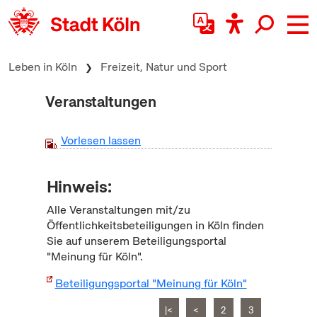
zum Inhalt springen
Leben in Köln
Freizeit, Natur und Sport
Veranstaltungen
Vorlesen lassen
Hinweis:
Alle Veranstaltungen mit/zu
Öffentlichkeitsbeteiligungen in Köln finden
Sie auf unserem Beteiligungsportal
"Meinung für Köln".
Beteiligungsportal "Meinung für Köln"
|<
<
2
3