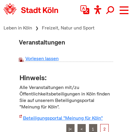
zum Inhalt springen
Leben in Köln
Freizeit, Natur und Sport
Veranstaltungen
Vorlesen lassen
Hinweis:
Alle Veranstaltungen mit/zu
Öffentlichkeitsbeteiligungen in Köln finden
Sie auf unserem Beteiligungsportal
"Meinung für Köln".
Beteiligungsportal "Meinung für Köln"
|<
<
1
2