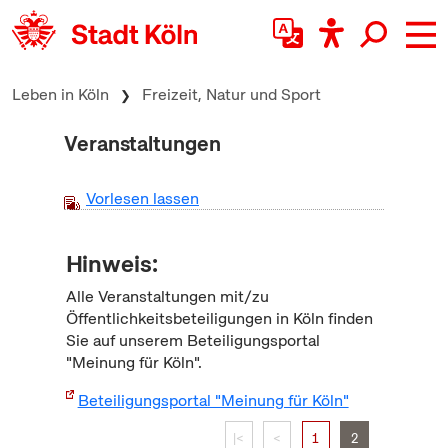
zum Inhalt springen
Leben in Köln
Freizeit, Natur und Sport
Veranstaltungen
Vorlesen lassen
Hinweis:
Alle Veranstaltungen mit/zu
Öffentlichkeitsbeteiligungen in Köln finden
Sie auf unserem Beteiligungsportal
"Meinung für Köln".
Beteiligungsportal "Meinung für Köln"
|<
<
1
2