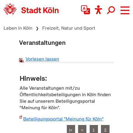
zum Inhalt springen
Leben in Köln
Freizeit, Natur und Sport
Veranstaltungen
Vorlesen lassen
Hinweis:
Alle Veranstaltungen mit/zu
Öffentlichkeitsbeteiligungen in Köln finden
Sie auf unserem Beteiligungsportal
"Meinung für Köln".
Beteiligungsportal "Meinung für Köln"
|<
<
1
2