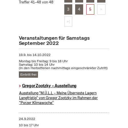
Treffer 41–48 von 48
3
4
5
>
>|
Veranstaltungen für Samstags
September 2022
19.9.
bis
14.10.2022
Montag bis Freitag: 9 bis 18 Uhr
Samstag: 10 bis 14 Uhr
(In den Herbstferien nachmittags eingeschränkter Zutritt)
Eintritt frei
Gregor Zootzky – Ausstellung
Ausstellung "M.Ü.L.L – Meine Überreste Lagern
Langfristig" von Gregor Zootzky im Rahmen der
"Porzer Klimawoche"
24.9.2022
10 bis 17 Uhr