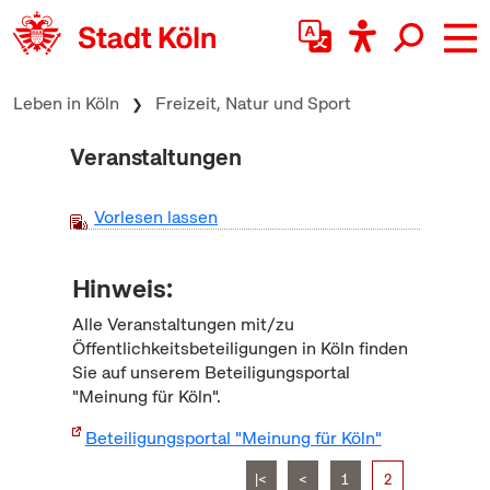
zum Inhalt springen
Leben in Köln
Freizeit, Natur und Sport
Veranstaltungen
Vorlesen lassen
Hinweis:
Alle Veranstaltungen mit/zu
Öffentlichkeitsbeteiligungen in Köln finden
Sie auf unserem Beteiligungsportal
"Meinung für Köln".
Beteiligungsportal "Meinung für Köln"
|<
<
1
2