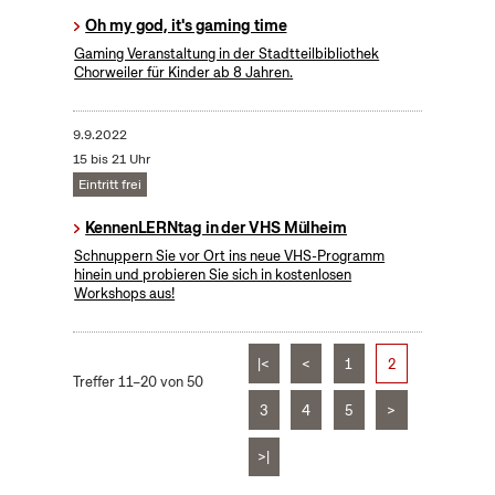
Oh my god, it's gaming time
Gaming Veranstaltung in der Stadtteilbibliothek
Chorweiler für Kinder ab 8 Jahren.
9.9.2022
15 bis 21 Uhr
Eintritt frei
KennenLERNtag in der VHS Mülheim
Schnuppern Sie vor Ort ins neue VHS-Programm
hinein und probieren Sie sich in kostenlosen
Workshops aus!
|<
<
1
2
Treffer 11–20 von 50
3
4
5
>
>|