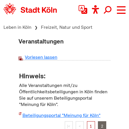
zum Inhalt springen
Leben in Köln
Freizeit, Natur und Sport
Veranstaltungen
Vorlesen lassen
Hinweis:
Alle Veranstaltungen mit/zu
Öffentlichkeitsbeteiligungen in Köln finden
Sie auf unserem Beteiligungsportal
"Meinung für Köln".
Beteiligungsportal "Meinung für Köln"
|<
<
1
2