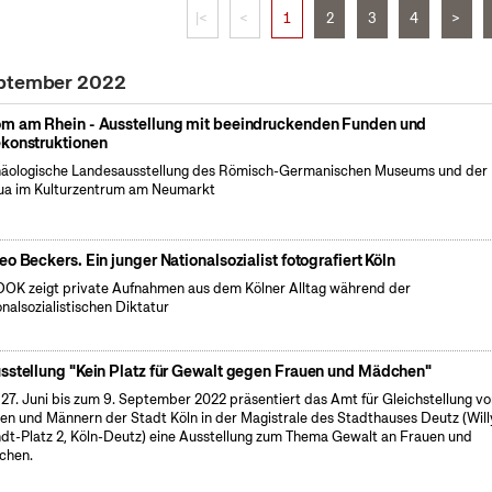
|<
<
1
2
3
4
>
eptember 2022
m am Rhein - Ausstellung mit beeindruckenden Funden und
konstruktionen
äologische Landesausstellung des Römisch-Germanischen Museums und der
a im Kulturzentrum am Neumarkt
eo Beckers. Ein junger Nationalsozialist fotografiert Köln
OK zeigt private Aufnahmen aus dem Kölner Alltag während der
onalsozialistischen Diktatur
sstellung "Kein Platz für Gewalt gegen Frauen und Mädchen"
27. Juni bis zum 9. September 2022 präsentiert das Amt für Gleichstellung v
en und Männern der Stadt Köln in der Magistrale des Stadthauses Deutz (Will
dt-Platz 2, Köln-Deutz) eine Ausstellung zum Thema Gewalt an Frauen und
chen.