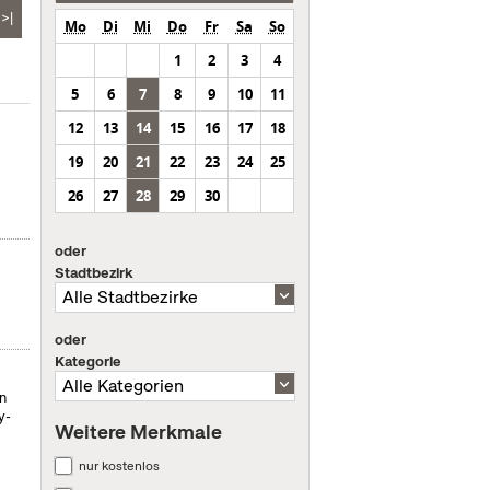
>|
Mo
Di
Mi
Do
Fr
Sa
So
1
2
3
4
5
6
7
8
9
10
11
12
13
14
15
16
17
18
19
20
21
22
23
24
25
26
27
28
29
30
oder
Stadtbezirk
oder
Kategorie
on
y-
Weitere Merkmale
nur kostenlos