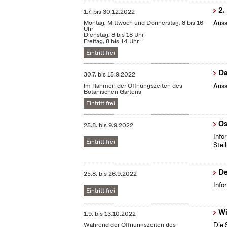
2.
1.7.
bis
30.12.2022
Montag, Mittwoch und Donnerstag, 8 bis 16
Auss
Uhr
Dienstag, 8 bis 18 Uhr
Freitag, 8 bis 14 Uhr
Eintritt frei
Da
30.7.
bis
15.9.2022
Im Rahmen der Öffnungszeiten des
Auss
Botanischen Gartens
Eintritt frei
Os
25.8.
bis
9.9.2022
Info
Eintritt frei
Stel
De
25.8.
bis
26.9.2022
Info
Eintritt frei
Wi
1.9.
bis
13.10.2022
Während der Öffnungszeiten des
Die 